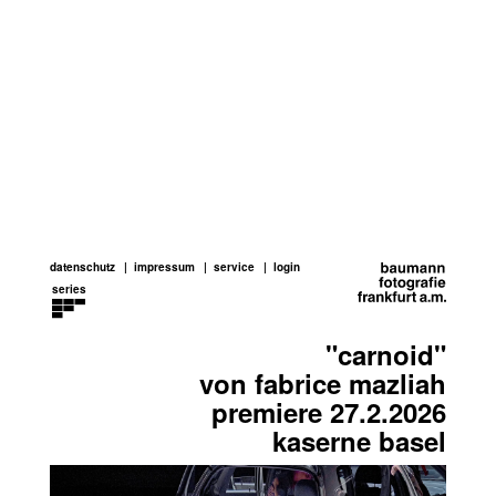
datenschutz
impressum
service
login
series
fotografie-
"carnoid"
und-
von fabrice mazliah
bildkonzepte
premiere 27.2.2026
kaserne basel
tailored
image
solutions