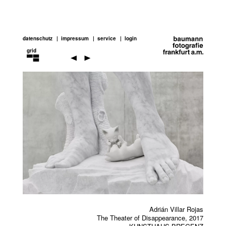
datenschutz
impressum
service
login
grid
adrian
villár
rojas
Previou
Next
Adrián Villar Rojas
The Theater of Disappearance, 2017