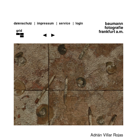
datenschutz
impressum
service
login
grid
adrian
villár
rojas
Previou
Next
Adrián Villar Rojas