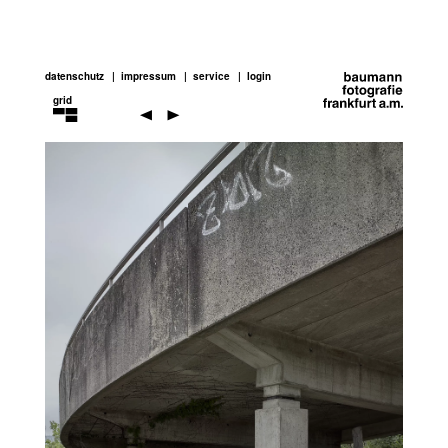
datenschutz
impressum
service
login
grid
adrian
villár
rojas