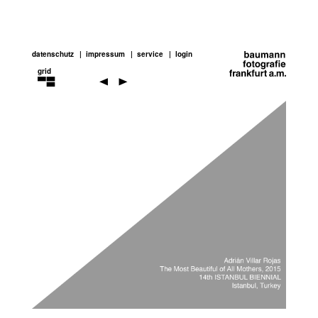
datenschutz
impressum
service
login
grid
adrian
villár
rojas
Previou
Next