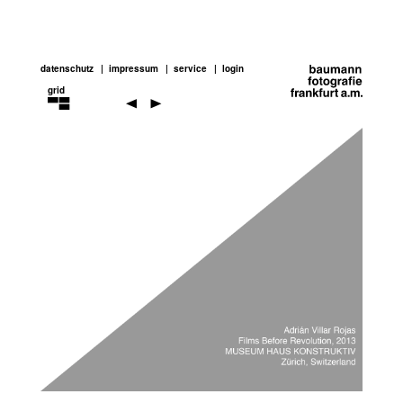
datenschutz
impressum
service
login
grid
adrian
villár
rojas
Previou
Next