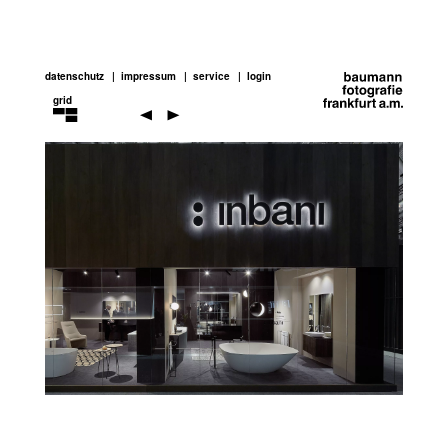
datenschutz
impressum
service
login
grid
interieur
Previou
Next