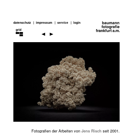
datenschutz
impressum
service
login
grid
jens
risch
Previou
Next
Fotografien der Arbeiten von
Jens Risch
seit 2001.