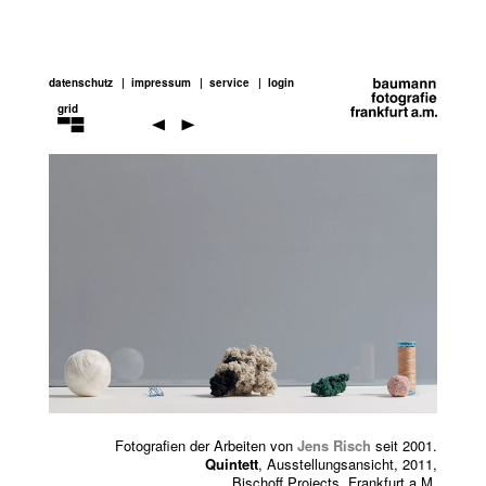
datenschutz
impressum
service
login
grid
jens
risch
Previou
Next
Fotografien der Arbeiten von
Jens Risch
seit 2001.
Quintett
, Ausstellungsansicht, 2011,
Bischoff Projects, Frankfurt a.M.