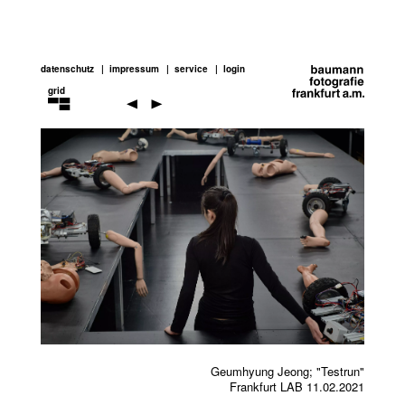
datenschutz
impressum
service
login
grid
performance-
art
Previou
Next
Geumhyung Jeong; "Testrun"
Frankfurt LAB 11.02.2021